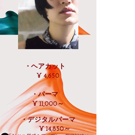
・ヘアカット
¥ 4,650​
・パーマ
¥ 11,000～
・デジタルパーマ
¥ 14,850～